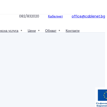
082/832020
Кабелнет
office@cablenet.bg
Заявка за
свързване
ксна услуга
Цени
Обхват
Контакти